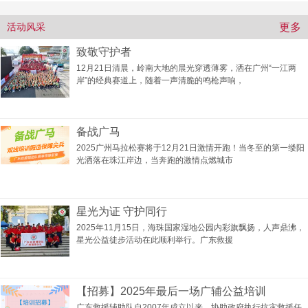
更多
活动风采
致敬守护者
12月21日清晨，岭南大地的晨光穿透薄雾，洒在广州“一江两
岸”的经典赛道上，随着一声清脆的鸣枪声响，
备战广马
2025广州马拉松赛将于12月21日激情开跑！当冬至的第一缕阳
光洒落在珠江岸边，当奔跑的激情点燃城市
星光为证 守护同行
2025年11月15日，海珠国家湿地公园内彩旗飘扬，人声鼎沸，
星光公益徒步活动在此顺利举行。广东救援
【招募】2025年最后一场广辅公益培训
广东救援辅助队自2007年成立以来，协助政府执行抗灾救援任